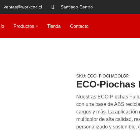
ventas@workcnc.cl
Santiago Centro
cio
Productos
Tienda
Contacto
ECO-PIOCHACOLOR
SKU:
ECO-Piochas F
Nuestras ECO-Piochas Fullco
con una base de ABS recicla
cargos y más. La aplicació
multicolor de alta calidad, r
personalizado y sostenible. 