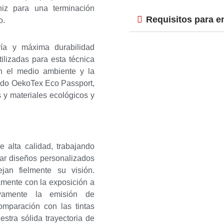
iz para una terminación
Requisitos para e
o.
ría y máxima durabilidad
tilizadas para esta técnica
 el medio ambiente y la
cado OekoTex Eco Passport,
 y materiales ecológicos y
e alta calidad, trabajando
estás buscando?
Read More
ear diseños personalizados
jan fielmente su visión.
amente con la exposición a
ativamente la emisión de
mparación con las tintas
stra sólida trayectoria de