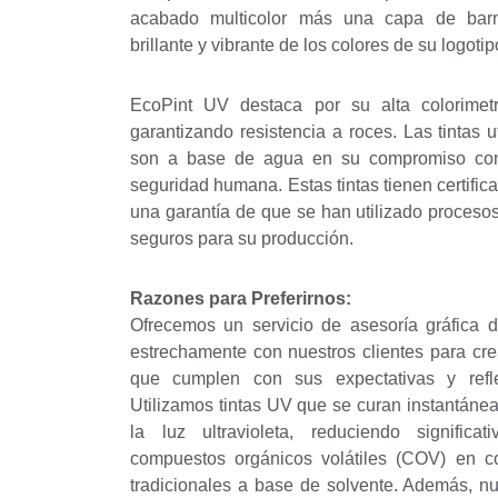
acabado multicolor más una capa de barn
brillante y vibrante de los colores de su logotip
EcoPint UV destaca por su alta colorimet
garantizando resistencia a roces. Las tintas u
son a base de agua en su compromiso con
seguridad humana. Estas tintas tienen certifi
una garantía de que se han utilizado procesos
seguros para su producción.
Razones para Preferirnos:
Ofrecemos un servicio de asesoría gráfica d
¿Qué 
estrechamente con nuestros clientes para cr
que cumplen con sus expectativas y refle
Utilizamos tintas UV que se curan instantáne
la luz ultravioleta, reduciendo signific
compuestos orgánicos volátiles (COV) en co
tradicionales a base de solvente. Además, nue