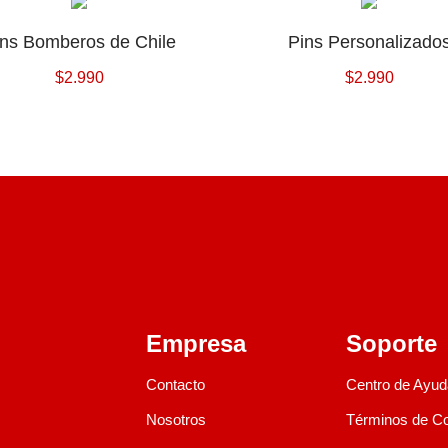
ins Bomberos de Chile
Pins Personalizado
$
2.990
$
2.990
Empresa
Soporte
Contacto
Centro de Ayud
Nosotros
Términos de C