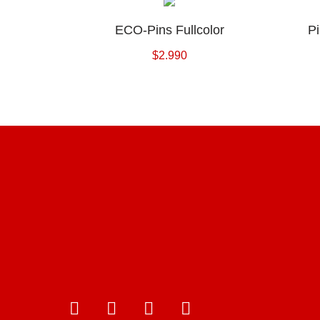
ECO-Pins Fullcolor
P
$
2.990