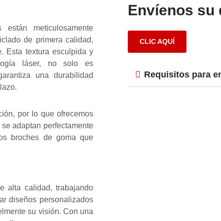
Envíenos su 
s están meticulosamente
iclado de primera calidad,
CLIC AQUÍ
. Esta textura esculpida y
logía láser, no solo es
Requisitos para e
garantiza una durabilidad
lazo.
ción, por lo que ofrecemos
e se adaptan perfectamente
mos broches de goma que
estás buscando?
Read More
e alta calidad, trabajando
ear diseños personalizados
ielmente su visión. Con una