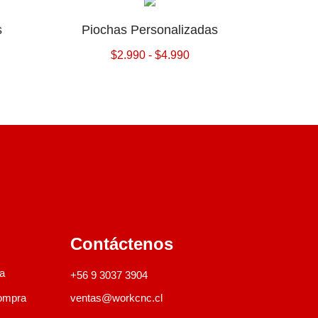
s
Piochas Personalizadas
$
2.990
-
$
4.990
Contáctenos
a
+56 9 3037 3904
ompra
ventas@workcnc.cl