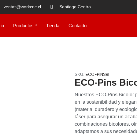
ventas@workcnc.cl
Santiago Centro
cio
Productos
Tienda
Contacto
ECO-PINSBI
SKU:
ECO-Pins Bico
Nuestros ECO-Pins Bicolor 
en la sostenibilidad y elega
(material duradero y ecológi
láser para asegurar un acaba
combinaciones bicolores, o
adaptarnos a sus necesidade