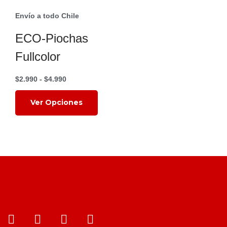
Envío a todo Chile
ECO-Piochas
Fullcolor
$
2.990
-
$
4.990
¿Qué estás
Read More
Ver Opciones
buscando?