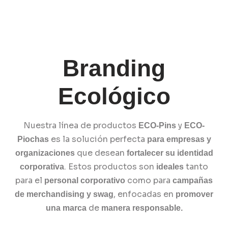
Branding
Ecológico
Nuestra línea de productos
y
ECO-Pins
ECO-
es la solución perfecta
Piochas
para empresas y
que desean
organizaciones
fortalecer su identidad
¿Qué estás
. Estos productos son
tanto
corporativa
ideales
Read More
para el
como para
personal corporativo
campañas
buscando?
, enfocadas en
de merchandising y swag
promover
de
una marca
manera responsable.