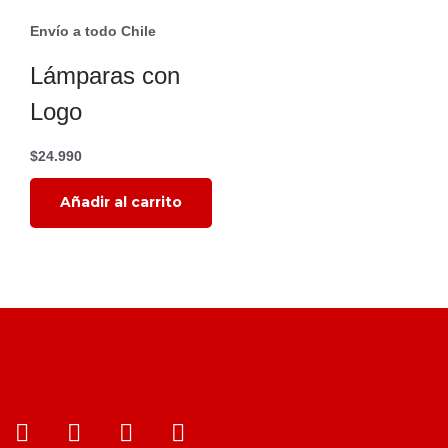
Envío a todo Chile
Lámparas con
Logo
$
24.990
¿Qué estás
Read More
Añadir al carrito
buscando?