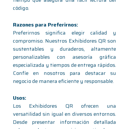
tiempo que asegura una fácil lectura del
código.
Razones para Preferirnos:
Preferirnos significa elegir calidad y
compromiso. Nuestros Exhibidores QR son
sustentables y duraderos, altamente
personalizables con asesoría gráfica
especializada y tiempos de entrega rápidos.
Confíe en nosotros para destacar su
negocio de manera eficiente y responsable.
Usos:
Los Exhibidores QR ofrecen una
versatilidad sin igual en diversos entornos.
¿Qué estás
Desde presentar información detallada
Read More