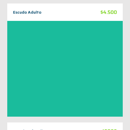
$4.500
Escudo Adulto
Escudo Facial Adulto
VER AHORA
¿QUÉ ESTÁS BUSCANDO?