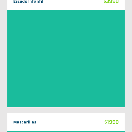
$3990
Escudo Infantil
Escudo Facial Infantil
VER AHORA
$1990
Mascarillas