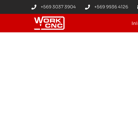
+569 3037 3904
+569 9936 4126
In