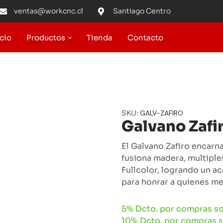
ventas@workcnc.cl
Santiago Centro
icio
Productos
Tienda
Contacto
SKU:
GALV-ZAFIRO
Galvano Zafi
El Galvano Zafiro encarna 
fusiona madera, multiple
Fullcolor, logrando un ac
para honrar a quienes me
5% Dcto. por compras so
10% Dcto. por compras s