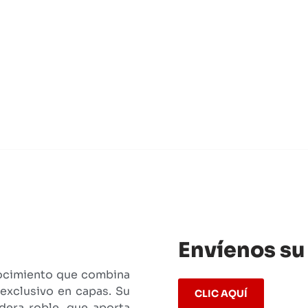
Envíenos su
nocimiento que combina
exclusivo en capas. Su
CLIC AQUÍ
dera roble, que aporta