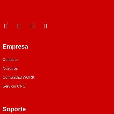
Empresa
¿Qué estás
Contacto
Read More
Nosotros
buscando?
Comunidad WORK
Servicio CNC
Soporte