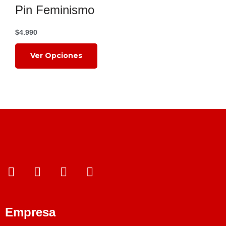
Pin Feminismo
$
4.990
Ver Opciones
¿Qué estás
Read More
buscando?
Empresa