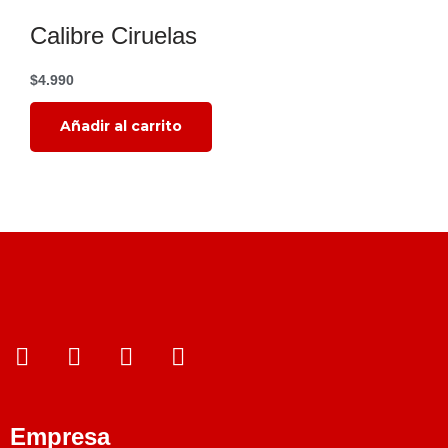
Calibre Ciruelas
$
4.990
Añadir al carrito
¿Qué estás
Read More
buscando?
Empresa