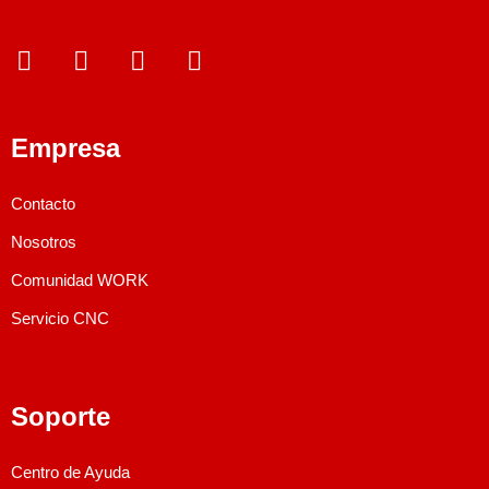
Empresa
Contacto
¿Qué estás
Nosotros
Read More
buscando?
Comunidad WORK
Servicio CNC
Soporte
Centro de Ayuda