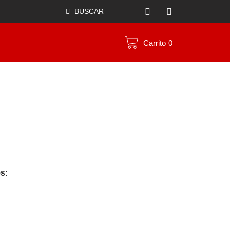
BUSCAR
Carrito
0
s: