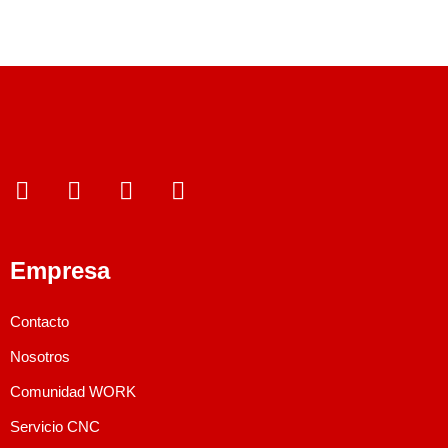
Empresa
¿Qué estás
Read More
buscando?
Contacto
Nosotros
Comunidad WORK
Servicio CNC